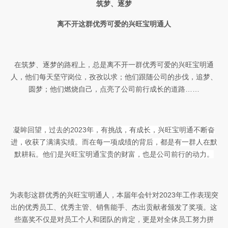
筑梦、逐梦
离不开这群优秀可爱的兴旺宝明通人
在筑梦、逐梦的路程上，总是离不开一群优秀可爱的兴旺宝明通
人，他们
每天坚守岗位，
孜孜以求；他们跟随公司的步伐，追梦、
圆梦；他们燃烧自己，点亮了公司前行成长的道路……
凝眸回望，过去的
2023
年
，有挑战，有成长，
兴旺宝明通
不断
奋
进
，收获了满满实绩。而在每一项
成绩的
背后，都是
有
一群人在默
默耕耘。他们是
兴旺宝明通
宝贵的财富，也是
公司前行的动力。
为表彰这群优秀的兴旺宝明通人，本届年会针对
2023
年工作表现突
出的
优秀员工
、优秀主管、销售能手、杰出贡献者颁发了奖项。这
些
嘉奖不仅是对员工个人和团队的肯定，更是对全体员工努力拼