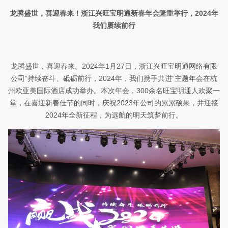
龙腾盛世，喜迎春来
！
浙江兴旺宝明通新春年会隆重举行，
2024
年
我们
赓续前行
龙腾盛世，喜迎春来。
2024
年
1
月
27
日，浙江兴旺宝明通网络有限
公司
“持续奋斗、砥砺前行，
2024
年
，我们携手共进”主题年会
在杭
州欧亚美国际酒店成功举办。本次年会，
30
0
余名旺宝明通人
欢聚一
堂，
在
喜迎新春佳节
的同时
，
庆祝
2023
年公司的
累累硕果
，
并迎接
2024
年
全新征程，为远航的明天筑梦前行
。