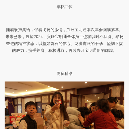
举杯共饮
随着欢声笑语，伴着飞扬的激情，
兴旺宝明通本次年会
圆满落幕。
未来已来，展望
2024
，
兴旺宝明通
全体
员工也
将以时不我待、昂扬
奋进的精神状态，以坚如磐石的信心、龙腾虎跃的干劲、坚韧不拔
的毅力，携手并肩、积极进取，再续
兴旺宝明通新的辉煌。
更多精彩