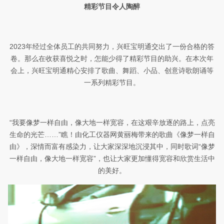
精彩节目令人陶醉
2023
年经过全体员工的共同努力，
兴旺宝明通
交出了一份合格的答
卷。
那么在收获喜悦之时，怎能少得了精彩节目的助兴。在本次年
会上，兴旺宝明通
精心安排了
歌曲、舞蹈、小品、创意诗歌朗诵等
一系列精彩节目。
“
我要像梦一样自由
，
像大地一样宽容
，
在这艰辛放逐的路上
，
点亮
生命的光芒
……”瞧！由化工仪器网黄丽梅带来的歌曲《像梦一样自
由》，深情
而富有感染力
，让大家深深地沉浸其中，同时歌词“
像梦
一样自由
，
像大地一样宽容
”，也让大家更加懂得
宽容和欣赏生活中
的美好。