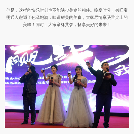
但是，
这样的
快乐
时刻
也不能缺少
美食
的相伴。晚宴时分，兴旺宝
明通人邂逅了
色泽饱满
，
味道鲜美
的美食，大家尽情享受
舌尖上的
美味
！同时，大家举杯共饮，畅享美好的未来！