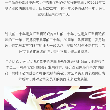
一年虽然外部环境恶劣，但兴旺宝明通仍然收获满满，较
2022
年实
现了业绩的继续增长。回顾
2023
年，这一年又是特殊的一年，兴旺
宝明通迎来
20
周年庆。
过去的二十年是兴旺宝明通艰苦奋斗的二十年，也是兴旺宝明通
辉
煌的
二十年，
更是硕果累累的
二十
年
。
20
周年，风风雨雨，岁月如
歌，鲜花与掌声兴旺宝明通人一起见证。展望
2024
年
全新征程
，
兴
旺宝明通将
赓续前行
，
奋斗不息
，
谱写新华章。
年会伊始，兴旺宝明通
董事长
陈胜明先生
发表精彩致辞，
他
带领全
体员工一同深化
"
诚信服务行业网站群、提升企业网络竞争力
"
的
使
命
，总结
了公司
过去
20
年的成绩与突破，对全体员工的辛勤付出表
示感谢，
并
对公司及员工的美好未来做出展望。