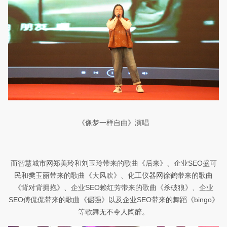
《像梦一样自由》演唱
而
智慧城市网郑美玲和刘玉玲
带来的歌曲
《后来》、
企业SEO盛可
民和樊玉丽带来的歌曲《大风吹》、化工仪器网徐鹤带来的歌曲
《背对背拥抱》、企业SEO赖红芳带来的歌曲
《杀破狼》、
企业
SEO傅侃侃带来的歌曲《倔强》以及企业SEO带来的舞蹈《bingo》
等歌舞无不令人陶醉。