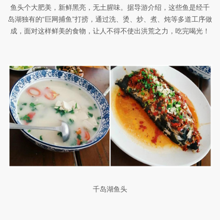
鱼头个大肥美，新鲜黑亮，无土腥味。据导游介绍，这些鱼是经千
岛湖独有的“巨网捕鱼”打捞，通过洗、烫、炒、煮、炖等多道工序做
成，面对这样鲜美的食物，让人不得不使出洪荒之力，吃完喝光！
千岛湖鱼头