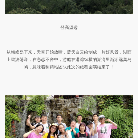
登高望远
从梅峰岛下来，天空开始放晴，蓝天白云绘制成一片好风景，湖面
上碧波荡漾，在恋恋不舍中，游船在港湾纵横的湖湾里渐渐远离岛
屿，意味着制药站团队此次的旅程圆满结束了！