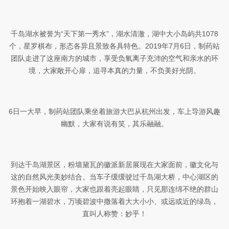
千岛湖水被誉为“天下第一秀水”，湖水清澈，湖中大小岛屿共1078
个，星罗棋布，形态各异且景致各具特色。2019年7月6日，制药站
团队走进了这座南方的城市，享受负氧离子充沛的空气和亲水的环
境，大家敞开心扉，追寻本真的力量，不负美好光阴。
6日一大早，制药站团队乘坐着旅游大巴从杭州出发，车上导游风趣
幽默，大家有说有笑，其乐融融。
到达千岛湖景区，粉墙黛瓦的徽派新居展现在大家面前，徽文化与
这的自然风光美妙结合。当车子缓缓驶过千岛湖大桥，中心湖区的
景色开始映入眼帘，大家也跟着亮起眼睛，只见那连绵不绝的群山
环抱着一湖碧水，万顷碧波中撒落着大大小小、或远或近的绿岛，
直叫人称赞：妙乎！