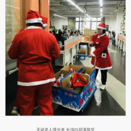
圣诞老人
缓步
来
长须白胡满脸笑