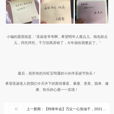
小编的愿望就是：“圣诞老爷爷啊，希望明年人瘦点儿、钱包鼓点
儿，拜托拜托，千万别再弄错了，今年就给我整反了。”
最后，祝所有的兴旺宝明通的小伙伴圣诞节快乐！
希望
圣诞
老人
把
我们
今
天许下的那些暴富、暴瘦、变美、脱单、健
康、快乐的
心愿一一实现
！
上一新闻：【特殊年会】万众一心加油干，2021我们继续奋斗！