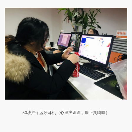
50
块抽个蓝牙耳机（心里爽歪歪，脸上笑嘻嘻）