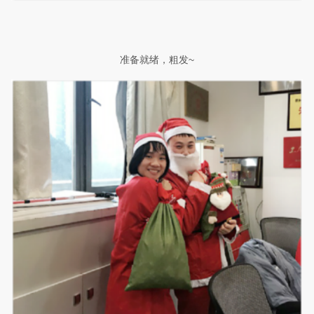
准备就绪，粗发
~