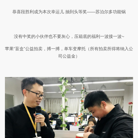
恭喜段胜利成为本次幸运儿 抽到头等奖——苏泊尔多功能锅
没有中奖的小伙伴也不要灰心，压箱底的福利一波接一波
~
苹果“盲盒”公益拍卖，搏一搏，单车变摩托（所有拍卖所得将纳入公
司公益金）