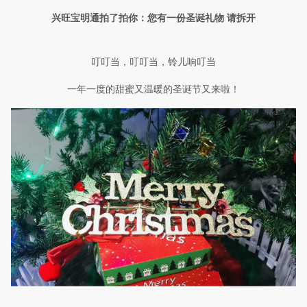
兴旺宝明通拍了拍你：您有一份圣诞礼物 请拆开
叮叮当，叮叮当，铃儿响叮当
一年一度的甜蜜又温暖的圣诞节又来啦！