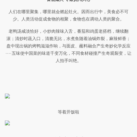
人们在哪里聚集，哪里就会燃起灶火。因而出行中，美食必不可
少。人类活动促成食物的相聚，食物也在调动人类的聚合。
老鸭汤咸淡恰好，小炒肉辣味入舌，番茄和鸡蛋老搭档，继续翻
滚；清炒时蔬入口，清脆无比，水煮鱼随着油锅炸裂，麻辣鲜香；
盘中现出锅的烤鸭滋滋作响，与面皮、蘸料融合产生奇妙化学反应
····五味使中国菜的味道千变万化，不同食材碰撞产生奇观裂变，让
人拍手叫绝。
等着开饭啦