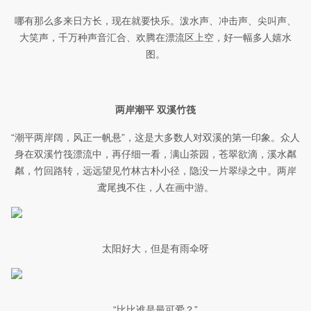
哪有那么多来日方长，现在就要快乐。泼水声、冲击声、尖叫声、
大笑声，千万种声音汇合、欢腾在漂流区上空，好一幅多人嬉水
图。
两岸潮平 双溪竹筏
“潮平两岸阔，风正一帆悬”，这是大多数人对双溪的第一印象。众人
身在双溪竹筏漂流中，再仔细一看，满山茶园，苍翠欲滴，溪水粼
粼，竹回路转，远远望见竹林古朴小径，隐没一片翠绿之中。两岸
鸢尾拽不住，人在画中游。
太阳好大，但是有雨伞呀
“比比谁是最可爱？”