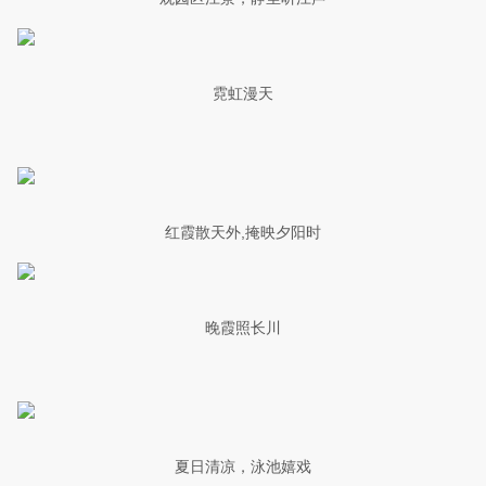
霓虹漫天
红霞散天外,掩映夕阳时
晚霞照长川
夏日清凉，泳池嬉戏