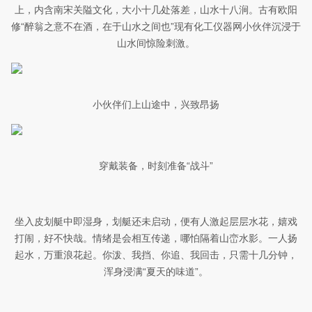
上，内含南宋关隘文化，大小十几处落差，山水十八涧。古有欧阳
修“醉翁之意不在酒，在于山水之间也”现有化工仪器网小伙伴沉浸于
山水间惊险刺激。
小伙伴们上山途中，兴致昂扬
穿戴装备，时刻准备“战斗”
坐入皮划艇中即湿身，划艇还未启动，便有人激起层层水花，嬉戏
打闹，好不快哉。情绪是会相互传递，哪怕隔着山峦水影。一人扬
起水，万重浪花起。你泼、我挡、你追、我回击，只需十几分钟，
浑身浸满“夏天的味道”。