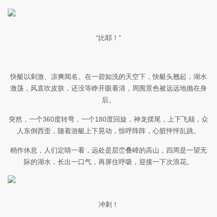
“比耶！”
快艇以刺激、凉爽闻名。在一碧如洗的天空下，快艇头翘起，湖水
激荡，风直吹皮肤，还没等睁开眼看清，周围景色被远远地抛在身
后。
突然，一个360度转弯，一个180度回旋，神龙摆尾，上下飞颠，众
人东倒西歪，随着游艇上下晃动，惊呼阵阵，心脏怦怦乱跳。
稍作休息，人们定睛一看，远处是层峦叠嶂的高山，四周是一望无
际的湖水，长出一口气，再屏住呼吸，迎接一下次浪花。
冲刺！