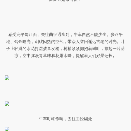
感受完平阔江面，去往曲径通幽处，牛车自然不能少坐。步路平
稳、铃铛响亮，刺破闷热的空气，带众人穿回遥远古老的时光。叶
子上轻跳的水花打湿孩童发梢，树梢紧紧拥抱着树叶，撑起一片荫
凉，空中弥漫青草味和花露水味，提醒着人们好景还长
。
牛车叮咚作响，去往曲径幽处