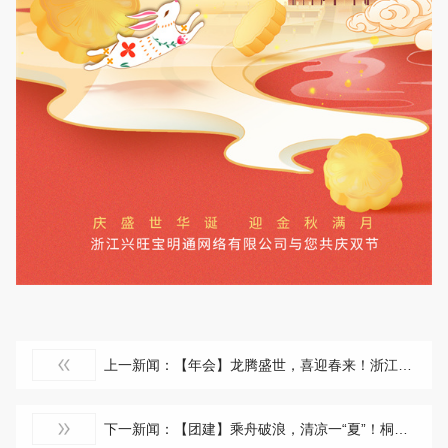
上一新闻：【年会】龙腾盛世，喜迎春来！浙江兴旺宝明通新春年会隆重举行，2024年我们赓续前行
下一新闻：【团建】乘舟破浪，清凉一“夏”！桐庐山湾湾一日漂流记