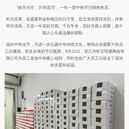
“皓月当空，月华流泻”，一年一度中秋节已悄然将至。
时光荏苒，在盛夏和金秋相交的日子里，思念渐渐显得浓烈，伴着
明月清风，又是一年花好月圆。千百年来，花好月圆人团聚，是中
国人心头最温馨的期盼。
值此中秋佳节，为进一步弘扬中华传统文化，增强企业凝聚力和员
工归属感，营造浓厚的节日氛围，
9
月
22
日，浙江兴旺宝明通网络有
限公司为员工发放中秋暖心福利，同时也给广大员工们送去了深深
的关爱和祝福。