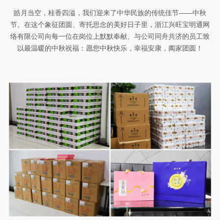
皓月当空，桂香四溢，我们迎来了中华民族的传统佳节——中秋
节。在这个象征团圆、寄托思念的美好日子里，浙江兴旺宝明通网
络有限公司向每一位在岗位上默默奉献、与公司同舟共济的员工致
以最温暖的中秋祝福：愿您中秋快乐，幸福安康，阖家团圆！