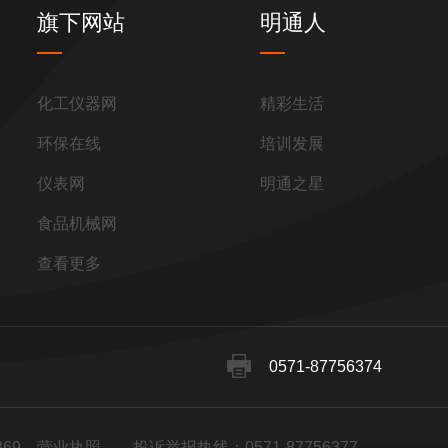
旗下网站
明通人
化工仪器网
精彩生活
环保在线
培训发展
仪表网
明通之星
食品机械网
查看更多
0571-87756374
369
营业执照
投诉举报热线：0571-87756377