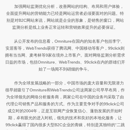
加强网站监测优化分析，改善网站的结构、布局和用户体验，
全面提升网站的营销能力已经是网站运营者必须要面对的问题。特
别是对B2C网站来说，网站就是企业的形象，是销售的窗口，网站
监测分析是线上业务正常运转和营销效果提升的必要保证。
从公开发布的信息看，Omniture在国内的知名客户包括李宁、
安居客等，WebTrends获得了腾讯网、中国移动等客户，99click则
拥有当当网、麦考林等9家在境外上市客户。面对网络监测分析需求
日益的市场，包括Omniture、WebTrends、99click在内的群雄们开
始了一场闻不到硝烟的争斗。
作为全球发展战略的一部分，中国市场的庞大容量和无限潜力
很早就吸引了Omniture和WebTrends公司这两家公司早早布局，作
为全球领先的网络分析服务商，两家公司在中国的业务均采取了由
代理公司销售产品和服务的方式。作为主要竞争对手的99click公司
成立时的2004年，正是互联网产业恢复信心、蓬勃发展的开始时
期，卓有眼光的进入时机，领先的技术和良好的本地化服务，让
99click赢得了国内很多大型B2C企业的青睐，特别是其独特的“二跳