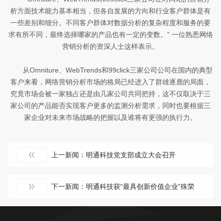
析方面技术能力基本相当，但各自发展的方向和行业客户群体是有
一些差别和细分。不同客户群体对数据分析的复杂程度和服务的要
求有所不同，最终选择哪家的产品也有一定的变数。” 一位熟悉网络
营销分析的资深人士这样表示。
从Omniture、WebTrends和99click三家公司公司在国内的典型
客户来看，网络营销分析市场的格局已经进入了群雄逐鹿的局面，
究竟市场会被一家独占还是由几家公司共同把持，这不仅取决于三
家公司的产品能否实现客户更多的监测分析需求，同时也要根据三
家企业对未来市场战略的把握以及谁将有更强的执行力。
上一新闻：明通科技党支部成立大会召开
下一新闻：明通科技获“最具创新价值企业”殊荣