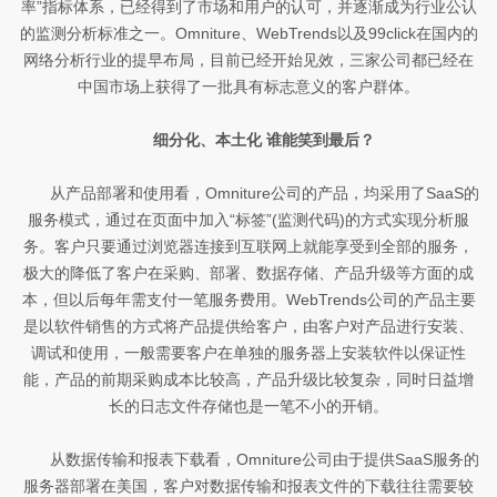
率”指标体系，已经得到了市场和用户的认可，并逐渐成为行业公认
的监测分析标准之一。Omniture、WebTrends以及99click在国内的
网络分析行业的提早布局，目前已经开始见效，三家公司都已经在
中国市场上获得了一批具有标志意义的客户群体。
细分化、本土化 谁能笑到最后？
从产品部署和使用看，Omniture公司的产品，均采用了SaaS的
服务模式，通过在页面中加入“标签”(监测代码)的方式实现分析服
务。客户只要通过浏览器连接到互联网上就能享受到全部的服务，
极大的降低了客户在采购、部署、数据存储、产品升级等方面的成
本，但以后每年需支付一笔服务费用。WebTrends公司的产品主要
是以软件销售的方式将产品提供给客户，由客户对产品进行安装、
调试和使用，一般需要客户在单独的服务器上安装软件以保证性
能，产品的前期采购成本比较高，产品升级比较复杂，同时日益增
长的日志文件存储也是一笔不小的开销。
从数据传输和报表下载看，Omniture公司由于提供SaaS服务的
服务器部署在美国，客户对数据传输和报表文件的下载往往需要较