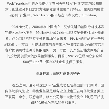
WebTrends公司也逐渐提供了在网页中加入“标签”方式的监测技
术，但通过分析日志的方法依然是其主要产品特征。在美国网络营
销分析行业中，WebTrends的市场占有率仅次于Omniture。
99click公司。2004年在中国成立，凭借先进的监测分析技术和
完善的本地化服务，99click已经成为国内网络监测分析领域的领跑
者。作为网络营销监测分析市场的后来者，99click的产品有一些独
到之处，一方面，可以通过在网页中加入“标签”(监测代码)的方式为
客户提供网站监测分析的服务，另一方面，其产品还能为网络广告
的投放提供强大的效果监测服务。目前，99click已经为众多全球
500强企业及中国500强企业提供了服务。
各展神通：三家厂商各具特色
在当当网、麦考林这些B2C企业成功登陆美国股市的同时，国
内传统的制造业、零售业甚至是服务业企业也正在将传统业务搬上
互联网，李宁、联想电脑、航空公司等一大批传统企业均已开始提
供B2C模式的产品销售和服务。